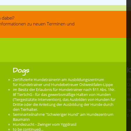
 dabei?
 Informationen zu neuen Terminen und
Dogs
K
Zertifizierte Hundetrainerin am Ausbildungszentrum
Vi
für Hundetrainer und Hundebetreuer Ostwestfalen-Lippe
Co
im Besitz der Erlaubnis für Hundetrainer nach §11 Abs. 1Nr.
O
8f TierSchG - für das gewerbsmäßige Halten von Hunden
In
(Tiergestützte Intervention), das Ausbilden von Hunden für
99
Dritte oder die Anleitung der Ausbildung der Hunde durch
den Tierhalter.
Te
Seminarteilnahme "Schwieriger Hund" am Hundezentrum
E-
Baumann
Hundezucht - Zwinger vom Yggdrasil
to be continued...