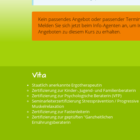
Kein passendes Angebot oder passender Termin
Melden Sie sich jetzt beim Info-Agenten an, um
Angeboten zu diesem Kurs zu erhalten.
Vita
Staatlich anerkannte Ergotherapeutin
Zertifizierung zur Kinder-, Jugend- und Familienberaterin
Zertifizierung zur Psychologische Beraterin (VFP)
Seminarleiterzertifizierung Stressprävention / Progressive
Muskelrelaxation
Zertifizierung zur Fastenleiterin
Zertifizierung zur geptüften "Ganzheitlichen
Ernährungsberaterin