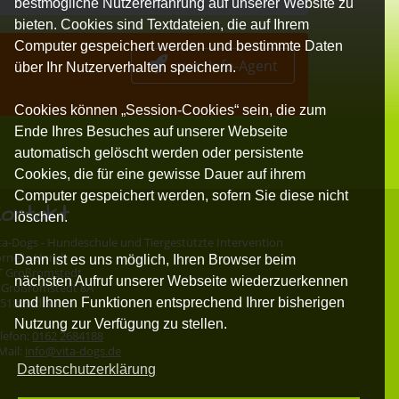
bestmögliche Nutzererfahrung auf unserer Website zu
bieten. Cookies sind Textdateien, die auf Ihrem
Computer gespeichert werden und bestimmte Daten
zum Info-Agent
über Ihr Nutzerverhalten speichern.
Cookies können „Session-Cookies“ sein, die zum
Ende Ihres Besuches auf unserer Webseite
automatisch gelöscht werden oder persistente
Cookies, die für eine gewisse Dauer auf ihrem
Computer gespeichert werden, sofern Sie diese nicht
ontakt
löschen.
ta-Dogs - Hundeschule und Tiergestützte Intervention
rnelia Unruh
Dann ist es uns möglich, Ihren Browser beim
T Großromstedt
nächsten Aufruf unserer Webseite wiederzuerkennen
 Großromstedt 8A
und Ihnen Funktionen entsprechend Ihrer bisherigen
518 Bad Sulza
Nutzung zur Verfügung zu stellen.
lefon:
0162 2684188
Mail:
info@vita-dogs.de
Datenschutzerklärung