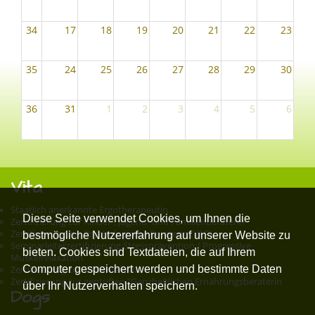
34
17
18
19
20
21
22
23
35
24
25
26
27
28
29
30
36
31
1
2
3
4
5
6
Vita
Staatlich anerkannte Ergotherapeutin
Diese Seite verwendet Cookies, um Ihnen die
Zertifizierung zur Kinder-, Jugend- und Familienberaterin
Zertifizierung zur Psychologische Beraterin (VFP)
bestmögliche Nutzererfahrung auf unserer Website zu
Seminarleiterzertifizierung Stressprävention / Progressive
bieten. Cookies sind Textdateien, die auf Ihrem
Muskelrelaxation
Computer gespeichert werden und bestimmte Daten
Zertifizierung zur Fastenleiterin
Zertifizierung zur geptüften "Ganzheitlichen Ernährungsberaterin
über Ihr Nutzerverhalten speichern.
Dogs