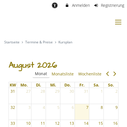
Anmelden
Registrierung
Startseite
Termine & Preise
Kursplan
August 2026
Monat
Monatsliste
Wochenliste
KW
Mo.
Di.
Mi.
Do.
Fr.
Sa.
So.
31
27
28
29
30
31
1
2
32
3
4
5
6
7
8
9
33
10
11
12
13
14
15
16