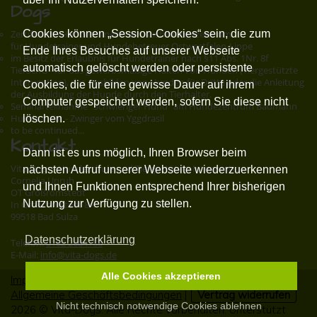
Dogs
Cookies können „Session-Cookies“ sein, die zum
Zertifizierte Hundetrainerin am Ausbildungszentrum
für Hundetrainer und Hundebetreuer Ostwestfalen-Lippe
Ende Ihres Besuches auf unserer Webseite
im Besitz der Erlaubnis für Hundetrainer nach §11 Abs. 1Nr. 8f
automatisch gelöscht werden oder persistente
TierSchG - für das gewerbsmäßige Halten von Hunden (Tiergestützte
Intervention), das Ausbilden von Hunden für Dritte oder die Anleitung
Cookies, die für eine gewisse Dauer auf ihrem
der Ausbildung der Hunde durch den Tierhalter.
Computer gespeichert werden, sofern Sie diese nicht
Seminarteilnahme "Schwieriger Hund" am Hundezentrum Baumann
Hundezucht - Zwinger vom Yggdrasil
löschen.
to be continued...
Kontakt
Dann ist es uns möglich, Ihren Browser beim
Vita-Dogs - Hundeschule und Tiergestützte Intervention
nächsten Aufruf unserer Webseite wiederzuerkennen
Cornelia Unruh
und Ihnen Funktionen entsprechend Ihrer bisherigen
OT Großromstedt
Nutzung zur Verfügung zu stellen.
In Großromstedt 8A
99518 Bad Sulza
Datenschutzerklärung
Telefon:
0162 2684188
E-Mail:
info@vita-dogs.de
Alle Cookies akzeptieren
Impressum
|
Datenschutz
|
Erklärung zur Barrierefreiheit
|
Allgemeine Geschäftsbedingungen
|
Vertrag widerrufen
Nicht technisch notwendige Cookies ablehnen
2026 © Vita-Dogs. Alle Rechte vorbehalten. Unterstützt