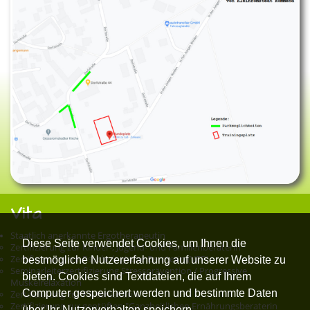
Vita
Staatlich anerkannte Ergotherapeutin
Diese Seite verwendet Cookies, um Ihnen die
Zertifizierung zur Kinder-, Jugend- und Familienberaterin
Zertifizierung zur Psychologische Beraterin (VFP)
bestmögliche Nutzererfahrung auf unserer Website zu
Seminarleiterzertifizierung Stressprävention / Progressive
bieten. Cookies sind Textdateien, die auf Ihrem
Muskelrelaxation
Computer gespeichert werden und bestimmte Daten
Zertifizierung zur Fastenleiterin
Zertifizierung zur geptüften "Ganzheitlichen Ernährungsberaterin
über Ihr Nutzerverhalten speichern.